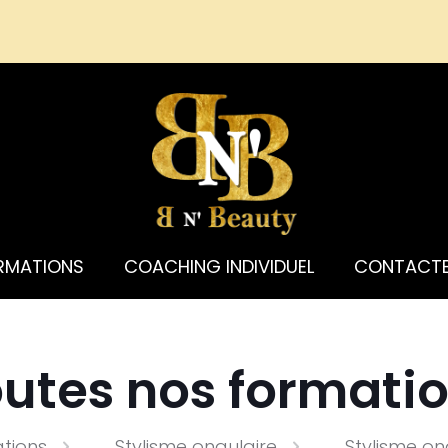
RMATIONS
COACHING INDIVIDUEL
CONTACT
utes nos formati
tions
Stylisme ongulaire
Stylisme o