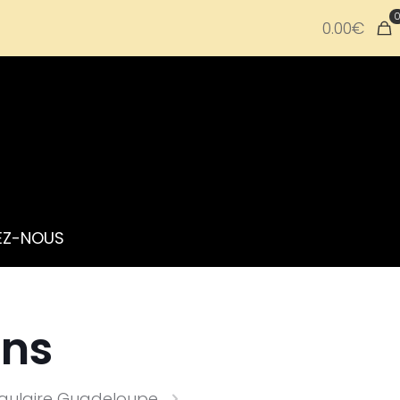
0.00€
EZ-NOUS
ons
ngulaire Guadeloupe