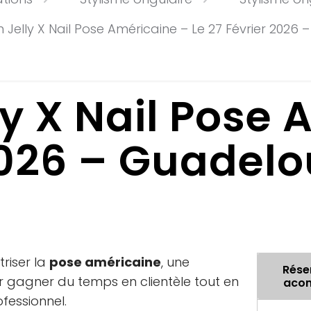
 Jelly X Nail Pose Américaine – Le 27 Février 2026
y X Nail Pose 
 2026 – Guadel
riser la
pose américaine
, une
Rése
r gagner du temps en clientèle tout en
acom
fessionnel.